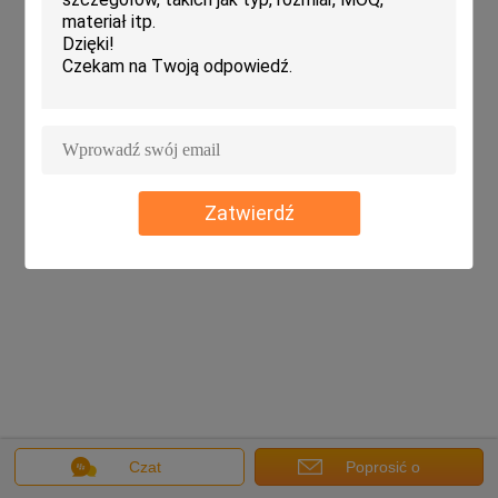
Zatwierdź
Czat
Poprosić o