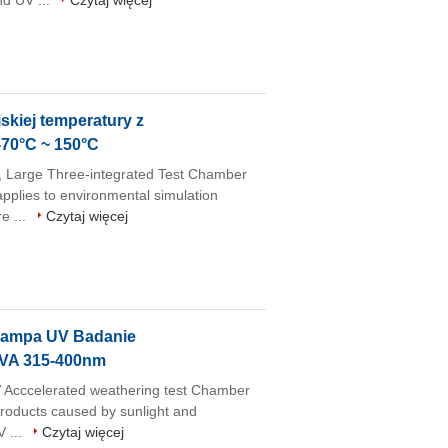
nd UV ...
Czytaj więcej
skiej temperatury z
70°C ~ 150°C
, Large Three-integrated Test Chamber
plies to environmental simulation
e ...
Czytaj więcej
Lampa UV Badanie
UVA 315-400nm
Acccelerated weathering test Chamber
oducts caused by sunlight and
V ...
Czytaj więcej