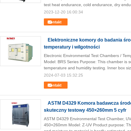
test heat endurance, cold endurance, dry endu
2023-12-20 16:00:34
Kontakt
Elektroniczne komory do badania śr
temperatury i wilgotności
Electronic Environmental Test Chambers / Te
Model: BRS Series Purpose: This chamber is sui
temperature and humidity testing. Inner box siz
2024-07-03 15:32:25
Kontakt
ASTM D4329 Komora badawcza środ
skuteczny testowy 450×260mm 5 cyfr
ASTM D4329 Environmental Test Chamber, UV
450×260mm Model: Z-UV Product purpose: The