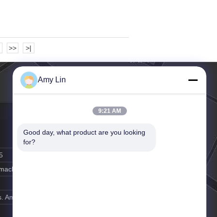
>>
>|
Amy Lin
9:21 AM
Good day, what product are you looking 
for?
5
y-machine.com
. Amy Lin