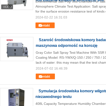
soli Badanie klimatu w atmosferze soli
Environmental Salt Fog Test Chamber For Salt 
Atmosphere Climate Test Application: Salt spr
for the surface erosion resistance test of kinds 
2024-02-22 16:31:03
Kontakt
Szarość środowiskowa komory badawc
maszynowa odporność na korozję
Gray Color Salt Spray Test Machine With SSR 
Coating Model: RS-YWX/Q-150 / 250 / 750 / 10
lack of water: this may mean that the test cha
2024-07-02 16:46:39
Kontakt
Symulacja środowiska komory wilgot
niezawodnego testu
408L Capacity Temperature Humidity Chamber E