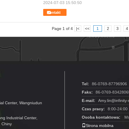
2024-07-03 15:50:50
Kontakt
Page 1 of 4
|<
<<
1
2
3
4
Tel:
86-0769-87796906
Faks:
86-0769-8342806
E-mail:
Amy.lin@infinit
ial Center, Wangniudun
Czas pracy:
8:00-24:00
Osoba kontaktowa:
Ms
g Industrial Center,
 Chiny
Strona mobilna