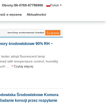
Obroty:
86-0769-87796906
Polish
osić o wycenę
Aktualności
omory środowiskowe 90% RH ~
tester adopt fluorescent lamp
ned with temperature control, humidity
uch ...
Czytaj więcej
rodowiska Środowiskowe Komora
Badanie korozji przez rozpylanie