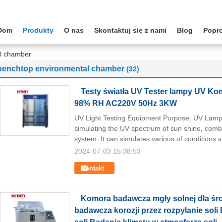
Dom
Produkty
O nas
Skontaktuj się z nami
Blog
Popr
l chamber
benchtop environmental chamber
(32)
Testy światła UV Tester lampy UV K
98% RH AC220V 50Hz 3KW
UV Light Testing Equipment Purpose: UV Lamp 
simulating the UV spectrum of sun shine, combi
system. It can simulates various of conditions s
2024-07-03 15:38:53
Kontakt
Komora badawcza mgły solnej dla ś
badawcza korozji przez rozpylanie soli 