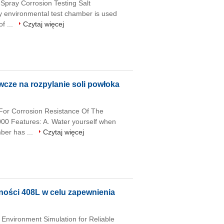
Spray Corrosion Testing Salt
ay environmental test chamber is used
of ...
Czytaj więcej
ze na rozpylanie soli powłoka
For Corrosion Resistance Of The
00 Features: A. Water yourself when
mber has ...
Czytaj więcej
ności 408L w celu zapewnienia
nvironment Simulation for Reliable