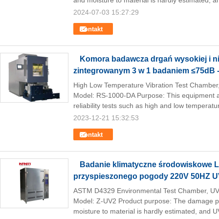
and moisture to material is hardly estimated, a
2024-07-03 15:27:29
Kontakt
Komora badawcza drgań wysokiej i ni
zintegrowanym 3 w 1 badaniem ≤75dB -
High Low Temperature Vibration Test Chamber
Model: RS-1000-DA Purpose: This equipment ap
reliability tests such as high and low temperatur
2023-12-21 15:32:53
Kontakt
Badanie klimatyczne środowiskowe 
przyspieszonego pogody 220V 50HZ 
ASTM D4329 Environmental Test Chamber, UV 
Model: Z-UV2 Product purpose: The damage pr
moisture to material is hardly estimated, and U