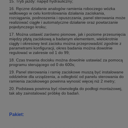
15. Tryb jazdy: napęd hydrauliczny;
16. Ręczne działanie analogów ramienia roboczego wózka
widłowego w celu kontrolowania działania zaciskania,
rozciągania, podnoszenia i opuszczania, panel sterowania może
realizować ciągłe i automatyczne działanie oraz powtarzanie
pojedynczego kroku;
17. Można ustawić zarówno pionowe, jak i poziome przesunięcia
między płytą zaciskową a badanym elementem, wielokrotnie
ciągły i okresowy test zacisku można przeprowadzić zgodnie z
parametrami konfiguracji, okres badania można dowolnie
regulować w zakresie od 1 do 99;
18. Czas trwania docisku można dowolnie ustawiać za pomocą
programu sterującego od 0 do 600s;
19. Panel sterowania i ramię zaciskowe muszą być instalowane
oddzielnie dla urządzenia, a odległość od panelu sterowania do
ramienia zaciskowego powinna wynosić więcej niż 2 metry;
20. Podstawa powinna być równoległa do podłogi montażowej,
tak aby zainstalować próbkę do badań.
Pakiet: