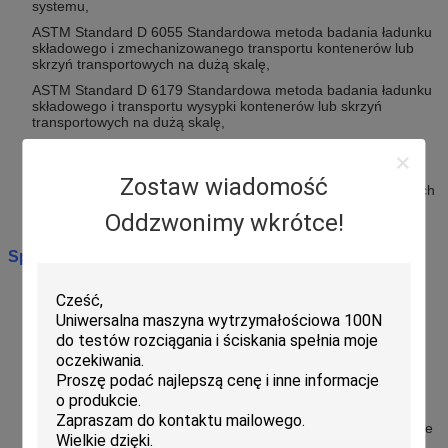
systemu,
ASTM Standard D 6055 Standardowa metoda badania ładunku
składowego i zmechanizowanego transportu kontenerów lub
skrzyń transportowych na dużą skalę,
ASTM Standard D 6179 Standardowa metoda badania ładunku
składowego i transportu wysypki kontenerów lub skrzyń
transportowych na dużą skalę,
Norma ASTM D 999, Standardowa Metoda Testowa dla Próby
Uderzeniowej Kontenerów Transportowych,
Zostaw wiadomość
Norma ASTM D 5445 Symbole geograficzne dla standardowych
działań operacyjnych w transporcie towarowym.
Oddzwonimy wkrótce!
Specyfikacja
:
1. Waga maksymalnej próbki: 500kg;
2. Ciśnienie docisku: 400-3000 funtów, regulowane;
3. Kalibrator siły: czujnik siły i wyświetlacz cyfrowy kalibrujący
siłę docisku, jednostka przełączana między Kg, KN i Lb;
4. Dokładność wartości siły: National Standard Class 1.6;
5. Wymiary panelu zaciskowego: 1200 × 1200 mm, grubość nie
mniejsza niż 25 mm;