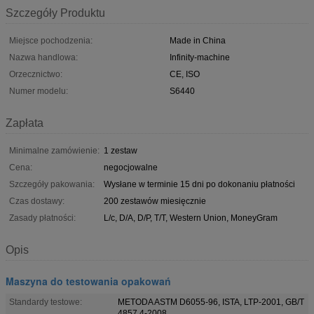
Szczegóły Produktu
Miejsce pochodzenia:
Made in China
Nazwa handlowa:
Infinity-machine
Orzecznictwo:
CE, ISO
Numer modelu:
S6440
Zapłata
Minimalne zamówienie:
1 zestaw
Cena:
negocjowalne
Szczegóły pakowania:
Wysłane w terminie 15 dni po dokonaniu płatności
Czas dostawy:
200 zestawów miesięcznie
Zasady płatności:
L/c, D/A, D/P, T/T, Western Union, MoneyGram
Opis
Maszyna do testowania opakowań
Standardy testowe:
METODA ASTM D6055-96, ISTA, LTP-2001, GB/T
4857.4-2008