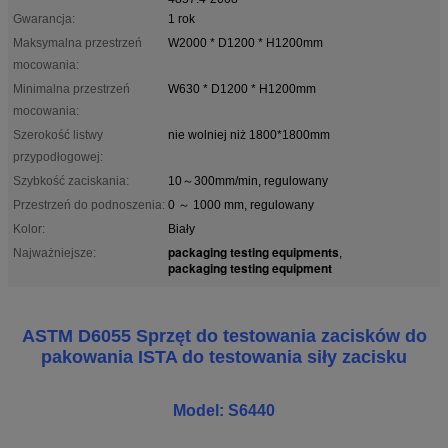
Gwarancja:
1 rok
Maksymalna przestrzeń
W2000 * D1200 * H1200mm
mocowania:
Minimalna przestrzeń
W630 * D1200 * H1200mm
mocowania:
Szerokość listwy
nie wolniej niż 1800*1800mm
przypodłogowej:
Szybkość zaciskania:
10～300mm/min, regulowany
Przestrzeń do podnoszenia:
0 ～ 1000 mm, regulowany
Kolor:
Biały
packaging testing equipments
Najważniejsze:
,
packaging testing equipment
ASTM D6055 Sprzęt do testowania zacisków do
pakowania ISTA do testowania siły zacisku
Model: S6440