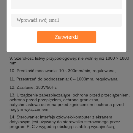
6. Wymagania dotyczące płyty zaciskowej: gwarantuje się, że
dwie płyty zaciskowe zachowują gładkość bez deformacji w
stanie pracy pod maksymalnym ciśnieniem, obie płyty są
równoległe, podczas gdy każda płyta i podłoga są względem
siebie pionowe;
7. Maksymalna przestrzeń mocowania: nie mniej niż W2000 ×
Zatwierdź
D1200 × H1200mm;
8. Minimalna przestrzeń mocowania: nie więcej niż W630 ×
D1200 × H1200mm;
9. Szerokość listwy przypodłogowej: nie wolniej niż 1800 × 1800
mm
10. Prędkość mocowania: 10～300mm/min, regulowana;
11. Przestrzeń do podnoszenia: 0～1000mm, regulowana
12. Zasilanie: 380V/50Hz
13. Urządzenie zabezpieczające: ochrona przed przeciążeniem,
ochrona przed przepięciem, ochrona graniczna,
natychmiastowa ochrona przed zgnieceniem i ochrona przed
nagłym wyłączeniem;
14. Sterowanie: interfejs człowiek-komputer z ekranem
dotykowym jest używany do sterownika sterowanego przez
program PLC z wygodną obsługą i stabilną wydajnością;