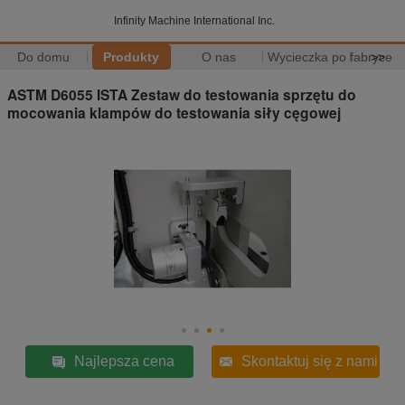
Infinity Machine International Inc.
Do domu
Produkty
O nas
Wycieczka po fabryce
>>
ASTM D6055 ISTA Zestaw do testowania sprzętu do
mocowania klampów do testowania siły cęgowej
Najlepsza cena
Skontaktuj się z nami