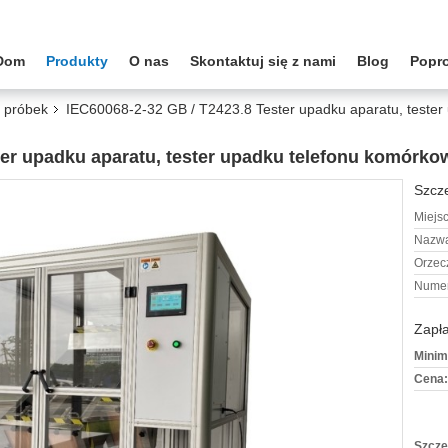
Dom
Produkty
O nas
Skontaktuj się z nami
Blog
Popr
 próbek
IEC60068-2-32 GB / T2423.8 Tester upadku aparatu, tester
ter upadku aparatu, tester upadku telefonu komórko
Szcze
Miejs
Nazwa
Orzec
Numer
Zapła
Minim
Cena:
Szcze