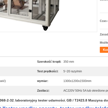
Czas 
Zasad
Możli
Kon
Szerokość kropli:
350 mm
Test prędkości:
5~20 razy/min
awić)
wymiar:
1300x1200x1500mm
Zasilacz:
AC220V 50Hz 5A lub określone p
068-2-32
laboratoryjny tester udarności
GB / T2423.8 Maszyna d
,
,