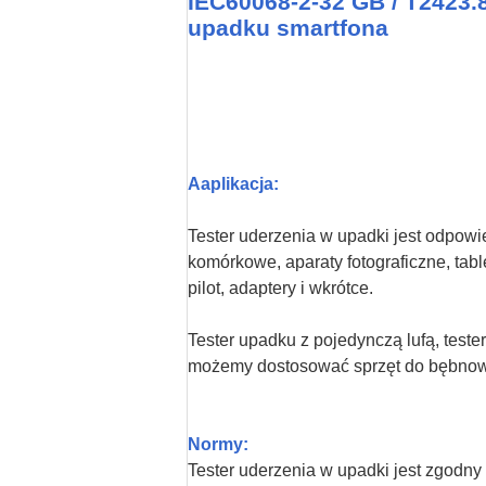
IEC60068-2-32 GB / T2423.8
upadku smartfona
A
aplikacja
:
Tester uderzenia w upadki jest odpowie
komórkowe, aparaty fotograficzne, tabl
pilot, adaptery i wkrótce.
Tester upadku z pojedynczą lufą, teste
możemy dostosować sprzęt do bębnow
Normy:
Tester uderzenia w upadki jest zgodn