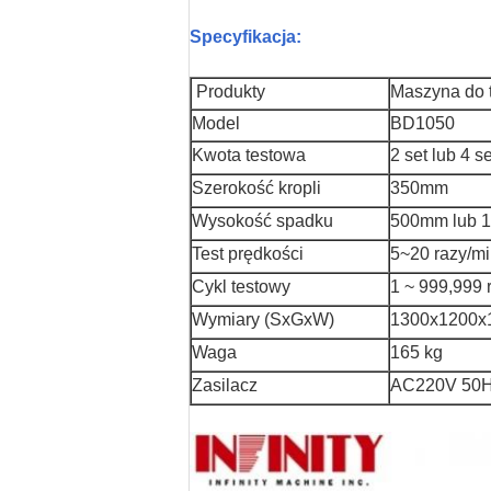
Specyfikacja:
Produkty
Maszyna do 
Model
BD1050
Kwota testowa
2 set lub 4 se
Szerokość kropli
350mm
Wysokość spadku
500mm lub 
Test prędkości
5~20 razy/m
Cykl testowy
1 ~ 999,999 
Wymiary (SxGxW)
1300x1200
Waga
165 kg
Zasilacz
AC220V 50Hz