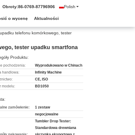
Obroty:
86-0769-87796906
Polish
osić o wycenę
Aktualności
 upadku telefonu komórkowego, tester
wego, tester upadku smartfona
góły Produktu:
ce pochodzenia:
Wyprodukowano w Chinach
 handlowa:
Infinity Machine
znictwo:
CE, ISO
 modelu:
BD1050
ta:
alne zamówienie:
1 zestaw
negocjowalne
Tumbler Drop Tester:
Standardowa drewniana
góły pakowania:
skrzynka eksportowa z