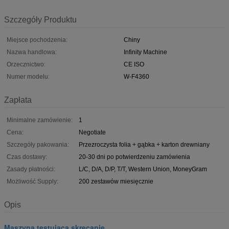
Szczegóły Produktu
Miejsce pochodzenia:
Chiny
Nazwa handlowa:
Infinity Machine
Orzecznictwo:
CE ISO
Numer modelu:
W-F4360
Zapłata
Minimalne zamówienie:
1
Cena:
Negotiate
Szczegóły pakowania:
Przezroczysta folia + gąbka + karton drewniany
Czas dostawy:
20-30 dni po potwierdzeniu zamówienia
Zasady płatności:
L/C, D/A, D/P, T/T, Western Union, MoneyGram
Możliwość Supply:
200 zestawów miesięcznie
Opis
Maszyna testująca skręcanie