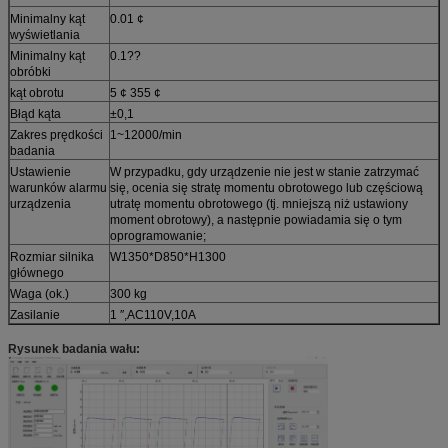
Minimalny kąt
0.01 ¢
wyświetlania
Minimalny kąt
0.1??
obróbki
kąt obrotu
5 ¢ 355 ¢
Błąd kąta
±0,1
Zakres prędkości
1~12000/min
badania
Ustawienie
W przypadku, gdy urządzenie nie jest w stanie zatrzymać
warunków alarmu
się, ocenia się stratę momentu obrotowego lub częściową
urządzenia
utratę momentu obrotowego (tj. mniejszą niż ustawiony
moment obrotowy), a następnie powiadamia się o tym
oprogramowanie;
Rozmiar silnika
W1350*D850*H1300
głównego
Waga (ok.)
300 kg
Zasilanie
1 ′′,AC110V,10A
Rysunek badania wału: