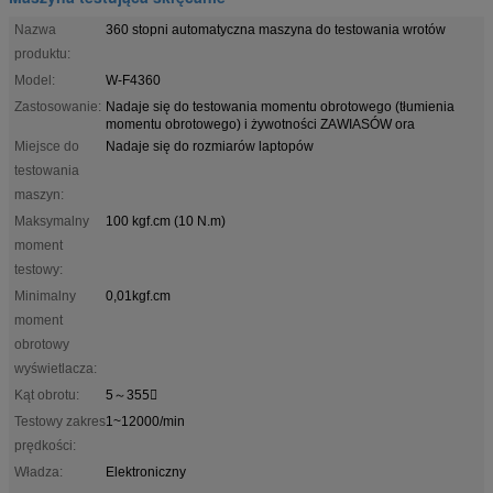
Nazwa
360 stopni automatyczna maszyna do testowania wrotów
produktu:
Model:
W-F4360
Zastosowanie:
Nadaje się do testowania momentu obrotowego (tłumienia
momentu obrotowego) i żywotności ZAWIASÓW ora
Miejsce do
Nadaje się do rozmiarów laptopów
testowania
maszyn:
Maksymalny
100 kgf.cm (10 N.m)
moment
testowy:
Minimalny
0,01kgf.cm
moment
obrotowy
wyświetlacza:
Kąt obrotu:
5～355〫
Testowy zakres
1~12000/min
prędkości:
Władza:
Elektroniczny