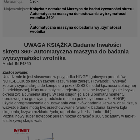
Gwarancja:
1 rok
Książka z notatkami Maszyna do badań żywotności skrętu
Najważniejsze:
,
Automatyczna maszyna do testowania wytrzymałości
wrotnika 360°
,
Automatyczna maszyna do badania wytrzymałości
wrotnika
UWAGA KSIĄŻKA Badanie trwałości
skrętu 360° Automatyczna maszyna do badania
wytrzymałości wrotnika
Model: IN-F4360
Zastosowanie:
Urządzenie to jest stosowane w przypadku HINGE i gotowych produktów
NOTE-BOOK do badań zakrętu (zatłumienia zakrętu) i trwałości.i wysyłać
zebrany sygnał skrętu do komputera przez USB3.0 moduł łączności izolacyjnej
fotoelektrycznej, który automatycznie rejestruje zmianę krzywej i rysuje krzywą
okresu życia tłumienia skrętu.W celu osiągnięcia celu pomiaru momentu
obrotowego na gotowym produkcie (nie ma potrzeby demontażu HINGE),
użycie oprogramowania do ustawiania warunków badania, łatwe w obsłudze, a
wszystkie dane mogą być przechowywane (warunki badania, krzywa kąta
skręcenia, krzywa rozkładu życia, raport danych z badania... itd.).
Poznaj nowy super notebook (ekran można obracać o 360°, składany w tablet)
test krzywej skrętu wału.