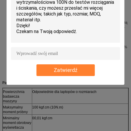
wartość itp.bieżących czasów badaniaMożna wygenerować
maksymalną wartość momentu obrotowego, minimalną wartość
momentu obrotowego i średnią wartość każdej krzywej.
Automatycznie rejestruje każdą krzywą kąta skręcania, krzywą
tłumienia momentu obrotowego + dane.
Raport o krzywicy osłabienia skrętu: pokazuje związek między zmianą
wartości skrętu (osłabieniem) a liczbą razy w trakcie całego badania.
Japonia Panasonic serwo silnik napędowy, z 2500r wysokim kodem
impulsu, wysoką precyzją pozycjonowania, niskim hałasem, dużym
momentem obrotowym, może być używany przez długi czas.
Korzysta z precyzyjnego czujnika momentu obrotowego Korea
SETECH do pomiaru momentu obrotowego z dokładnością do ± 0,5%
FS.
Wykonanie dwustronnej siły gwarantuje, że lewy i prawy
synchroniczny ramię kołyskowy nie będzie się trząść, a siła
akwizycyjna jest bardzo dokładna podczas badania;Jest on
wyposażony w dwustronne urządzenie dopasowujące oś w celu
Zatwierdź
zapewnienia spójności i dokładności badań badanej osi HINGE..
Parametr specyfikacji:
Powierzchnia
Odpowiednie dla laptopów o rozmiarach
badawcza
maszyny
Maksymalny
100 kgf.cm (10N.m)
moment próbny
Minimalny
00,01 kgf.cm
moment obrotowy
wyświetlacza