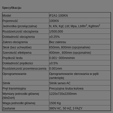
Specyfikacja:
Model
IF2A1-100KN
Pojemność
100KN
2
2
Jednostka (przełączalna)
N, KN, Kgf, Lbf, Mpa, Lbf/In
, Kgf/mm
Rozdzielczość obciążenia
1/500,000
Dokładność obciążenia
±0.25%
Zakres obciążenia
Bez zakresu
Skok (bez uchwytów)
650mm, 800mm (opcjonalnie)
Szerokość efektywna
400mm , 600mm (opcjonalnie)
Prędkość testu
0.001~300mm/min
Dokładność prędkości
±0.5%
Rozdzielczość przemieszczenia
0.001mm
Oprogramowanie
Oprogramowanie sterowania w pętli
zamkniętej
Silnik
Silnik serwo AC
Pręt transmisyjny
Precyzyjna śruba kulowa
Wymiary jednostki głównej
1220x720x2200mm
(WxDxH)
Waga jednostki głównej
1500 Kg
Zasilanie
380V AC, 50 HZ, 3 FAZY