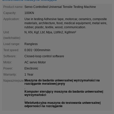
Product name:
Servo Controlled Universal Tensile Testing Machine
Capacity:
100KN
Application:
Use in testing Adhesive tape, motorcar, ceramics, composite
materials, architecture, food, medical equipment, metal wire,
rubber, plastic, textile, wood, communication.
Unit
N, KN, Kgf, Lbf, Mpa, Lbf/In2, Kgf/mm²
(switchable):
Load range:
Rangless
Test speed:
0.001~300mm/min
Software:
Closed-loop control software
Motor:
AC servo Motor
Power:
Electronic
Warranty:
1 Year
Maszyna do badania uniwersalnej wytrzymałości na
Najważniejsze:
rozciąganie metalowej pręty
,
Komputer sterujący maszyna do badania uniwersalnej
wytrzymałości
,
Wielofunkcyjna maszyna do testowania uniwersalnej
odporności na rozciąganie