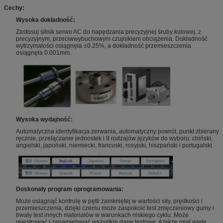
Cechy:
Wysoka dokładność:
Zastosuj silnik serwo AC do napędzania precyzyjnej śruby kulowej, z
precyzyjnym, przeciwwybuchowym czujnikiem obciążenia. Dokładność
wytrzymałości osiągnęła ±0.25%, a dokładność przemieszczenia
osiągnęła 0.001mm.
Wysoka wydajność:
Automatyczna identyfikacja zerwania, automatyczny powrót, punkt zbierany
ręcznie, przełączanie jednostek i 9 rodzajów języków do wyboru: chiński,
angielski, japoński, niemiecki, francuski, rosyjski, hiszpański i portugalski.
Doskonały program oprogramowania:
Może osiągnąć kontrolę w pętli zamkniętej w wartości siły, prędkości i
przemieszczenia, dzięki czemu może zaspokoić test zmęczeniowy gumy i
trwały test innych materiałów w warunkach niskiego cyklu. Może
rejestrować i zapamiętywać wszystkie dane testowe. A także miał wiele