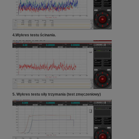
4.
Wykres testu ścinania.
5.
Wykres testu siły trzymania (test zmęczeniowy)