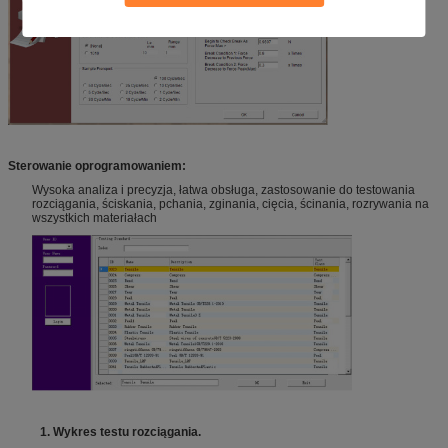
S
terowanie oprogramowaniem
:
Wysoka analiza i precyzja, łatwa obsługa, zastosowanie do testowania
rozciągania, ściskania, pchania, zginania, cięcia, ścinania, rozrywania na
wszystkich materiałach
1.
Wykres testu rozciągania.