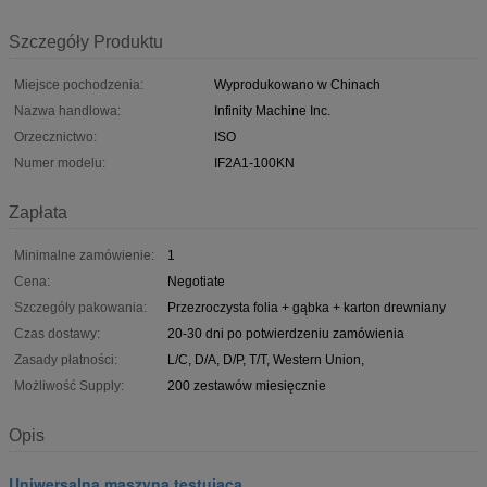
Szczegóły Produktu
Miejsce pochodzenia:
Wyprodukowano w Chinach
Nazwa handlowa:
Infinity Machine Inc.
Orzecznictwo:
ISO
Numer modelu:
IF2A1-100KN
Zapłata
Minimalne zamówienie:
1
Cena:
Negotiate
Szczegóły pakowania:
Przezroczysta folia + gąbka + karton drewniany
Czas dostawy:
20-30 dni po potwierdzeniu zamówienia
Zasady płatności:
L/C, D/A, D/P, T/T, Western Union,
Możliwość Supply:
200 zestawów miesięcznie
Opis
Uniwersalna maszyna testująca