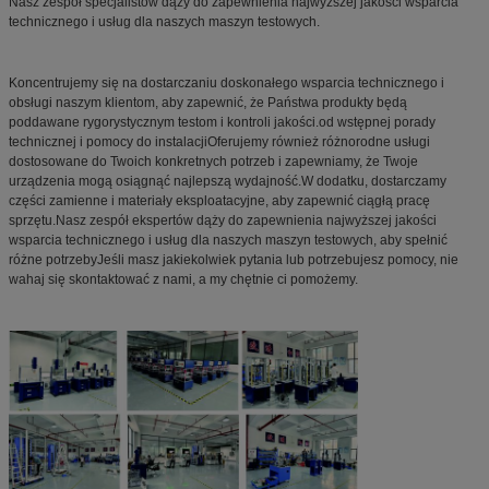
Nasz zespół specjalistów dąży do zapewnienia najwyższej jakości wsparcia
technicznego i usług dla naszych maszyn testowych.
Koncentrujemy się na dostarczaniu doskonałego wsparcia technicznego i
obsługi naszym klientom, aby zapewnić, że Państwa produkty będą
poddawane rygorystycznym testom i kontroli jakości.od wstępnej porady
technicznej i pomocy do instalacjiOferujemy również różnorodne usługi
dostosowane do Twoich konkretnych potrzeb i zapewniamy, że Twoje
urządzenia mogą osiągnąć najlepszą wydajność.W dodatku, dostarczamy
części zamienne i materiały eksploatacyjne, aby zapewnić ciągłą pracę
sprzętu.Nasz zespół ekspertów dąży do zapewnienia najwyższej jakości
wsparcia technicznego i usług dla naszych maszyn testowych, aby spełnić
różne potrzebyJeśli masz jakiekolwiek pytania lub potrzebujesz pomocy, nie
wahaj się skontaktować z nami, a my chętnie ci pomożemy.