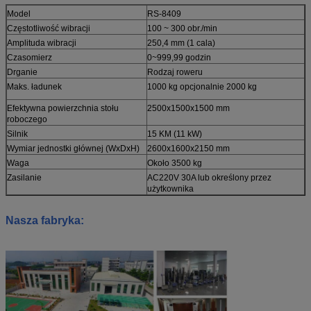
Model
RS-8409
Częstotliwość wibracji
100 ~ 300 obr./min
Amplituda wibracji
250,4 mm (1 cala)
Czasomierz
0~999,99 godzin
Drganie
Rodzaj roweru
Maks. ładunek
1000 kg opcjonalnie 2000 kg
Efektywna powierzchnia stołu
2500x1500x1500 mm
roboczego
Silnik
15 KM (11 kW)
Wymiar jednostki głównej (WxDxH)
2600x1600x2150 mm
Waga
Około 3500 kg
Zasilanie
AC220V 30A lub określony przez
użytkownika
Nasza fabryka: