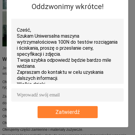
Oddzwonimy wkrótce!
Wsparcie techniczne i usługi:
Jesteśmy zobowiązani do zapewnienia naszym klientom wyjątkowego
wsparcia technicznego i usług.
Oferujemy szeroki zakres usług, aby zapewnić, że Twój produkt podlega
rygorystycznym testom i kontroli jakości.
Zapewniamy doradztwo i pomoc techniczną, od wstępnego zapytania do
dostawy produktu.
Oferujemy różnorodne usługi dostosowane do Twoich potrzeb.
Zatwierdź
Oferujemy usługi instalacji i konfiguracji.
Oferujemy usługi szkoleniowe i konserwacyjne.
Oferujemy części zamienne i materiały zużywcze.