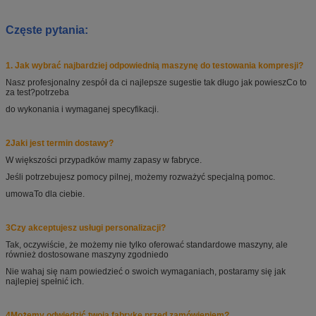
Częste pytania:
1. Jak wybrać najbardziej odpowiednią maszynę do testowania kompresji?
Nasz profesjonalny zespół da ci najlepsze sugestie tak długo jak powiesz
Co to
za test?
potrzeba
do wykonania i wymaganej specyfikacji.
2Jaki jest termin dostawy?
W większości przypadków mamy zapasy w fabryce.
Jeśli potrzebujesz pomocy pilnej, możemy rozważyć specjalną pomoc.
umowa
To dla ciebie.
3Czy akceptujesz usługi personalizacji?
Tak, oczywiście, że możemy nie tylko oferować standardowe maszyny, ale
również dostosowane maszyny zgodnie
do
Nie wahaj się nam powiedzieć o swoich wymaganiach, postaramy się jak
najlepiej spełnić ich.
4Możemy odwiedzić twoją fabrykę przed zamówieniem?