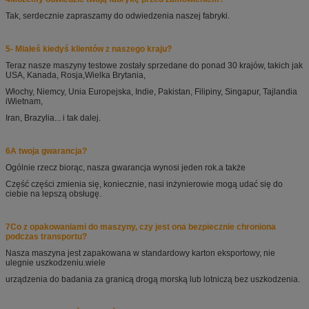
Tak, serdecznie zapraszamy do odwiedzenia naszej fabryki.
5- Miałeś kiedyś klientów z naszego kraju?
Teraz nasze maszyny testowe zostały sprzedane do ponad 30 krajów, takich jak
USA, Kanada, Rosja,
Wielka Brytania,
Włochy, Niemcy, Unia Europejska, Indie, Pakistan, Filipiny, Singapur, Tajlandia
i
Wietnam,
Iran, Brazylia... i tak dalej.
6A twoja gwarancja?
Ogólnie rzecz biorąc, nasza gwarancja wynosi jeden rok.
a także
Część części zmienia się, koniecznie, nasi inżynierowie mogą udać się do
ciebie na lepszą obsługę.
7Co z opakowaniami do maszyny, czy jest ona bezpiecznie chroniona
podczas transportu?
Nasza maszyna jest zapakowana w standardowy karton eksportowy, nie
ulegnie uszkodzeniu.
wiele
urządzenia do badania za granicą drogą morską lub lotniczą bez uszkodzenia.