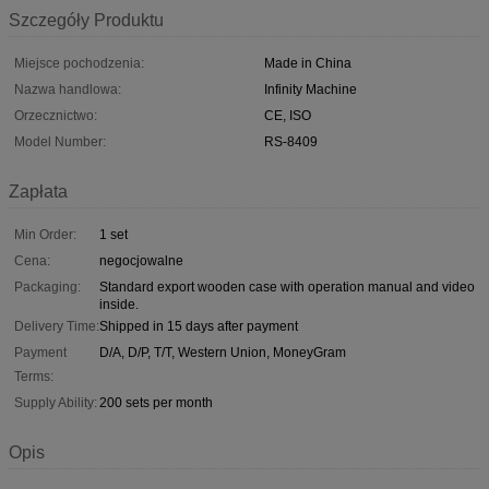
Szczegóły Produktu
Miejsce pochodzenia:
Made in China
Nazwa handlowa:
Infinity Machine
Orzecznictwo:
CE, ISO
Model Number:
RS-8409
Zapłata
Min Order:
1 set
Cena:
negocjowalne
Packaging:
Standard export wooden case with operation manual and video
inside.
Delivery Time:
Shipped in 15 days after payment
Payment
D/A, D/P, T/T, Western Union, MoneyGram
Terms:
Supply Ability:
200 sets per month
Opis