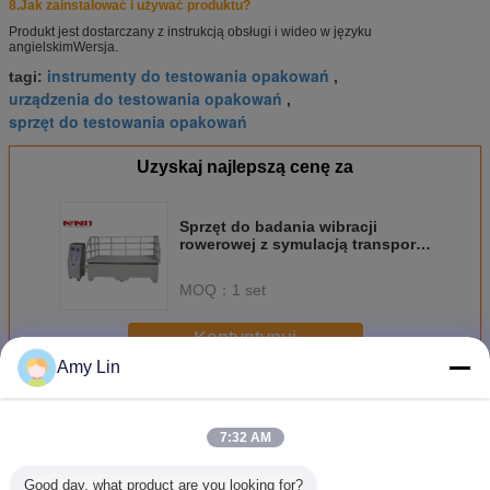
8.
Jak zainstalować i używać produktu?
Produkt jest dostarczany z instrukcją obsługi i wideo w języku
angielskim
Wersja.
instrumenty do testowania opakowań
tagi:
,
urządzenia do testowania opakowań
,
sprzęt do testowania opakowań
Uzyskaj najlepszą cenę za
Sprzęt do badania wibracji
rowerowej z symulacją transportu
ISTA-1A/1B Typ roweru
MOQ：
1 set
Kontyntynuj
Amy Lin
Maszyna do testowania opakowań
Jeszcze
7:32 AM
Good day, what product are you looking for?