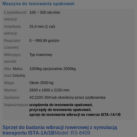
Maszyna do testowania opakowań
Częstotliwość
100 ~ 300 obr./min
wibracji:
Amplituda
25,4 mm (1 cal)
wibracji:
Regulator
0 ~ 999,99 godzin
czasowy:
Wibrujący
Typ rowerowy
sposób:
Max.
Maks.
1000kg opcjonalnie 2000kg
load
Załaduj
:
Waga:
Około 3500 kg
Wymiar:
2600 x 1600 x 2150 mm
Zasilanie:
AC220V 30A lub określony przez użytkownika
urządzenia do testowania opakowań
Najważniejsze:
,
przyrządy do testowania opakowań
,
sprzęt do testowania wibracji na rowerze ISTA-1A/1B
Sprzęt do badania wibracji rowerowej z symulacją
transportu ISTA-1A/1B
Model: RS-8409