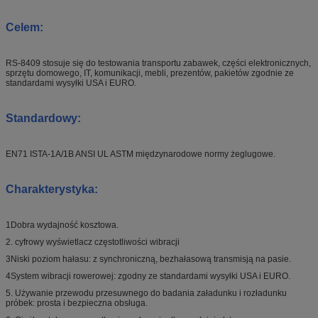
Celem:
RS-8409 stosuje się do testowania transportu zabawek, części elektronicznych,
sprzętu domowego, IT, komunikacji, mebli, prezentów, pakietów zgodnie ze
standardami wysyłki USA i EURO.
Standardowy:
EN71 ISTA-1A/1B ANSI UL ASTM międzynarodowe normy żeglugowe.
Charakterystyka:
1Dobra wydajność kosztowa.
2. cyfrowy wyświetlacz częstotliwości wibracji
3Niski poziom hałasu: z synchroniczną, bezhałasową transmisją na pasie.
4System wibracji rowerowej: zgodny ze standardami wysyłki USA i EURO.
5. Używanie przewodu przesuwnego do badania załadunku i rozładunku
próbek: prosta i bezpieczna obsługa.