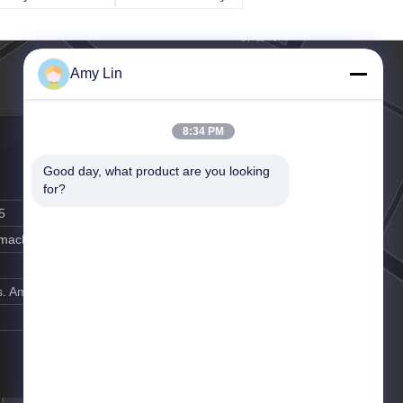
estowania trwałości
Tester
lucza do klawiatury
 notatek
Amy Lin
8:34 PM
Good day, what product are you looking 
for?
5
y-machine.com
. Amy Lin