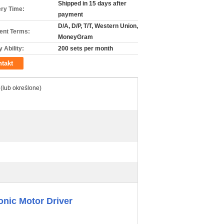
Shipped in 15 days after
ery Time:
payment
D/A, D/P, T/T, Western Union,
nt Terms:
MoneyGram
 Ability:
200 sets per month
takt
 (lub określone)
onic Motor Driver