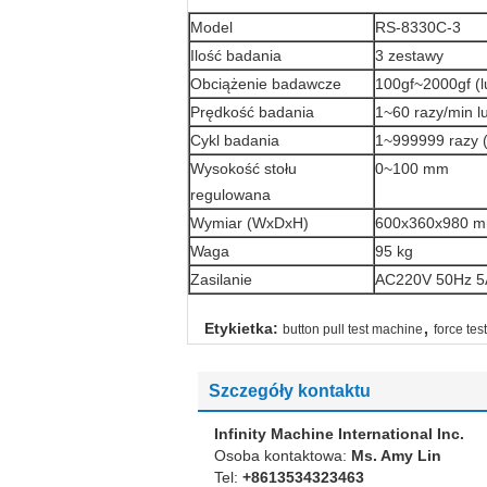
Model
RS-8330C-3
Ilość badania
3 zestawy
Obciążenie badawcze
100gf~2000gf (l
Prędkość badania
1~60 razy/min l
Cykl badania
1~999999 razy (
Wysokość stołu
0~100 mm
regulowana
Wymiar (WxDxH)
600x360x980 
Waga
95 kg
Zasilanie
AC220V 50Hz 5A
,
Etykietka:
button pull test machine
force te
Szczegóły kontaktu
Infinity Machine International Inc.
Osoba kontaktowa:
Ms. Amy Lin
Tel:
+8613534323463