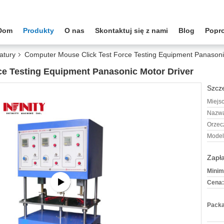
Dom
Produkty
O nas
Skontaktuj się z nami
Blog
Popr
atury
Computer Mouse Click Test Force Testing Equipment Panasoni
ce Testing Equipment Panasonic Motor Driver
Szcze
Miejs
Nazwa
Orzec
Model
Zapła
Minim
Cena:
Packa