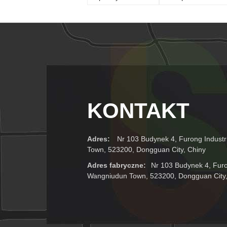
kliknięć Laptop
punkty / 4 punkty
Smartphone
zgięcia urządzenie
Sprężanie i gięcia
testowe
Test Machine
KONTAKT
Adres:
Nr 103 Budynek 4, Furong Industr
Town, 523200, Dongguan City, Chiny
Adres fabryczne:
Nr 103 Budynek 4, Furon
Wangniudun Town, 523200, Dongguan City,