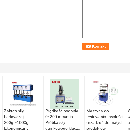
Zakres siły
Prędkość badania
Maszyna do
W
badawczej
0~200 mm/min
testowania trwałości
w
200gf~1000gf
Próbka siły
urządzeń do małych
a
Ekonomiczny
gumkowego klucza
produktów
m