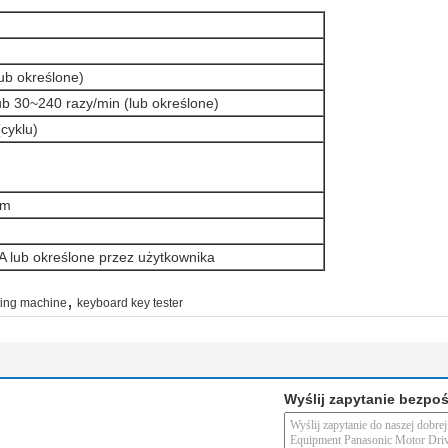
ub określone)
ub 30~240 razy/min (lub określone)
cyklu)
mm
 lub określone przez użytkownika
,
sting machine
keyboard key tester
Wyślij zapytanie bezpo