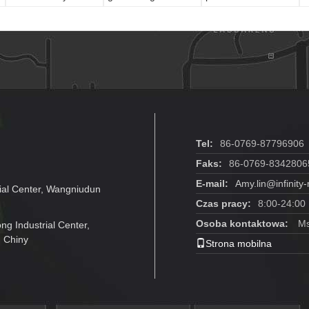
czterostacjonarny
elektronicznych
t
mechaniczny tester
k
przycisków
z
Tel:
86-0769-87796906
Faks:
86-0769-8342806
E-mail:
Amy.lin@infinit
ial Center, Wangniudun
Czas pracy:
8:00-24:00
Osoba kontaktowa:
Ms
g Industrial Center,
 Chiny
Strona mobilna