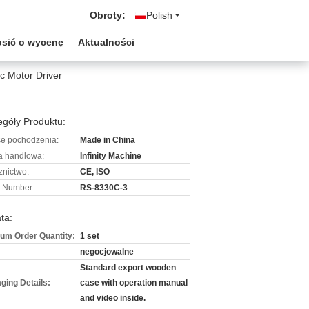
Obroty:
Polish
osić o wycenę
Aktualności
c Motor Driver
góły Produktu:
ce pochodzenia:
Made in China
 handlowa:
Infinity Machine
znictwo:
CE, ISO
 Number:
RS-8330C-3
ta:
um Order Quantity:
1 set
negocjowalne
Standard export wooden
ging Details:
case with operation manual
and video inside.