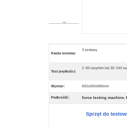
3 zestawy
Kwota testowa:
1~60 razy/min lub 30~240 ra
Test prędkości:
Wymiar:
600x360x980mm
force testing machine
Podkreślić:
,
Sprzęt do testow