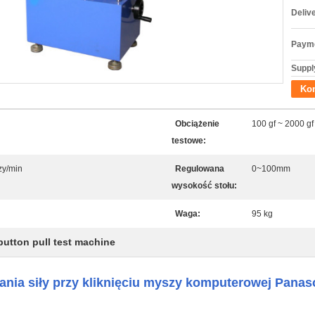
Deliv
Payme
Supply
Kon
Obciążenie
100 gf ~ 2000 gf
testowe:
zy/min
Regulowana
0~100mm
wysokość stołu:
Waga:
95 kg
button pull test machine
ania siły przy kliknięciu myszy komputerowej Panas