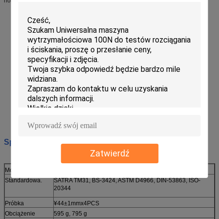
noszenia po wyznaczonych czasach.
Specyfikacja:
Zatwierdź
Model
RS-8306
Standardowa.
SATRA TM31, BS-3424, ASTM D4966, DIN-53863, ISO-
20344
Próbka
¥44±1mmx4PCS
Obciążenie
595 g, 795 g