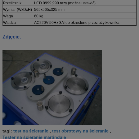
Przelicznik
LCD 0999,999 razy (można ustawić)
Wymiar (WxDxH)
565x565x325 mm
Waga
60 kg
Władza
AC220V 50Hz 3A lub określone przez użytkownika
Zdjęcie:
test na ścieranie
test obrotowy na ścieranie
tagi:
,
,
Tester na ścieranie martindale