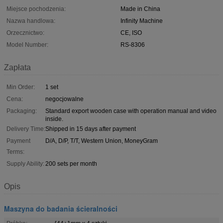
Miejsce pochodzenia:
Made in China
Nazwa handlowa:
Infinity Machine
Orzecznictwo:
CE, ISO
Model Number:
RS-8306
Zapłata
Min Order:
1 set
Cena:
negocjowalne
Packaging:
Standard export wooden case with operation manual and video
inside.
Delivery Time:
Shipped in 15 days after payment
Payment
D/A, D/P, T/T, Western Union, MoneyGram
Terms:
Supply Ability:
200 sets per month
Opis
Maszyna do badania ścieralności