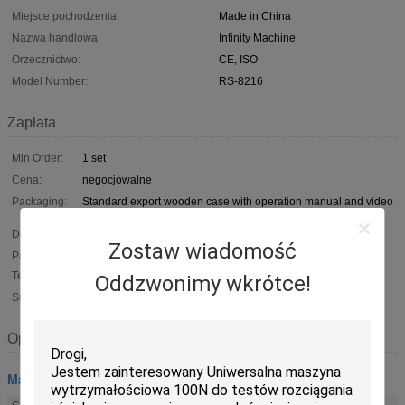
Miejsce pochodzenia:
Made in China
Nazwa handlowa:
Infinity Machine
Orzecznictwo:
CE, ISO
Model Number:
RS-8216
Zapłata
Min Order:
1 set
Cena:
negocjowalne
Packaging:
Standard export wooden case with operation manual and video
inside.
Delivery Time:
Shipped in 15 days after payment
Zostaw wiadomość
Payment
D/A, D/P, T/T, Western Union, MoneyGram
Terms:
Oddzwonimy wkrótce!
Supply Ability:
200 sets per month
Opis
Maszyny do testowania tworzyw sztucznych