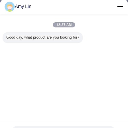
Amy Lin
Maszyny do testowania tworzyw sztucznych
Jeszcze
12:37 AM
Good day, what product are you looking for?
Impact Resistance
Stały Temp
550 * 400 *
Electronic
Plastic Testing
Positest Adhesion
600mm
Testing M
Machines Drop
Tester Kontrola
Plastikowe
, Plastic 
Ball Test
PED cyrkulacji
urządzenia
Instrum
Equipment
gorącego
testujące
300KN Ca
powietrza
Ogrzewanie
Zmień język
Odporność na
zakłócenia
Polish
Testowanie
Dom
|
O nas
|
Skontaktuj się z nami
|
Sitemap
|
Privacy Policy
Widok pulpitu
Copyright © 2016 - 2026 Infinity Machine International Inc..
All rights reserved.