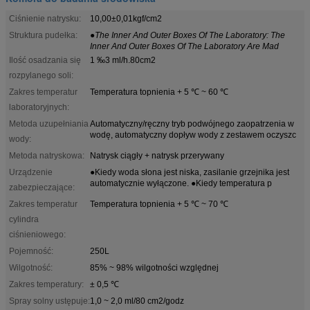
Ciśnienie natrysku:
10,00±0,01kgf/cm2
Struktura pudełka:
●The Inner And Outer Boxes Of The Laboratory: The
Inner And Outer Boxes Of The Laboratory Are Mad
Ilość osadzania się
1 ‰3 ml/h.80cm2
rozpylanego soli:
Zakres temperatur
Temperatura topnienia + 5 ℃ ~ 60 ℃
laboratoryjnych:
Metoda uzupełniania
Automatyczny/ręczny tryb podwójnego zaopatrzenia w
wodę, automatyczny dopływ wody z zestawem oczyszc
wody:
Metoda natryskowa:
Natrysk ciągły + natrysk przerywany
Urządzenie
●Kiedy woda słona jest niska, zasilanie grzejnika jest
automatycznie wyłączone. ●Kiedy temperatura p
zabezpieczające:
Zakres temperatur
Temperatura topnienia + 5 ℃ ~ 70 ℃
cylindra
ciśnieniowego:
Pojemność:
250L
Wilgotność:
85% ~ 98% wilgotności względnej
Zakres temperatury:
± 0,5 ℃
Spray solny ustępuje:
1,0 ~ 2,0 ml/80 cm2/godz