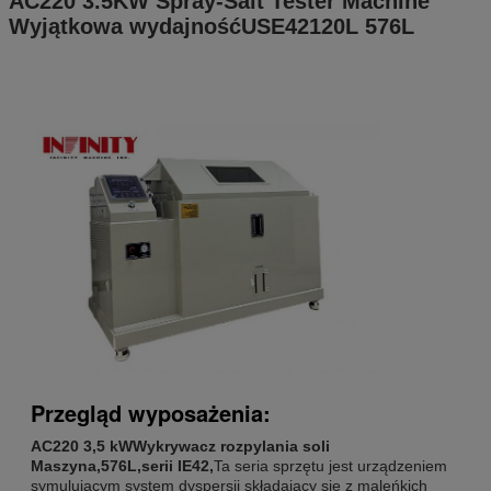
AC220 3.5KW Spray-Salt Tester Machine
Wyjątkowa wydajność
USE42120L 576L
Przegląd wyposażenia:
AC220 3,5 kW
Wykrywacz rozpylania soli
Maszyna
,
576L,
serii IE42,
Ta seria sprzętu jest urządzeniem
symulującym system dyspersji składający się z maleńkich