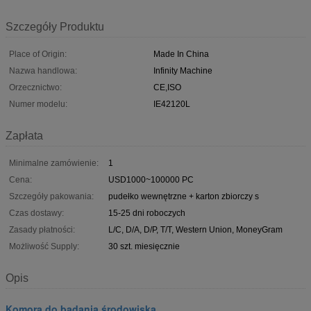
Szczegóły Produktu
Place of Origin:
Made In China
Nazwa handlowa:
Infinity Machine
Orzecznictwo:
CE,ISO
Numer modelu:
IE42120L
Zapłata
Minimalne zamówienie:
1
Cena:
USD1000~100000 PC
Szczegóły pakowania:
pudełko wewnętrzne + karton zbiorczy s
Czas dostawy:
15-25 dni roboczych
Zasady płatności:
L/C, D/A, D/P, T/T, Western Union, MoneyGram
Możliwość Supply:
30 szt. miesięcznie
Opis
Komora do badania środowiska