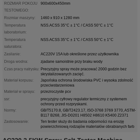
ROZMIAR POKOJU
900x600x450mm
TESTOWEGO:
Rozmiar maszyny:
1460 x 910 x 1280 mm
Temperatura
NSS.ACSS 35°C ± 1°C / CASS 50°C ± 1°C
laboratorium:
Temperatura
NSS.ACSS 35°C ± 1°C / CASS 50°C ± 1°C
saturatora:
Zasilanie:
AC220V 15A lub określone przez użytkownika
Droga wodna:
zjadane samoistnie przy braku wody
Czas pracy natrysku:
Precyzyjny spray może pracować 2000 godzin bez
skrystalizowanych zacięć.
Materiał korpusu:
Japońska ochrona środowiska PVC i wysoka zdolność
przeciwstarzeniowa
Materiał w sprayu:
przezroczyste pcv
ssr:
precyzyjny cyfrowy regulator termiczny z systemem
ochrony przed rozpryskami.
Normy:
GB/T5170.8, GB/T2423.17, ISO-3768 3769 3770, ASTM-
B117 B268, JIS-D0201 H8502 H8610 K5400 Z2371
Zastosowanie:
Ten tester służy do badania odporności na erozję
powierzchniową rodzajów materiałów obrabianych farb