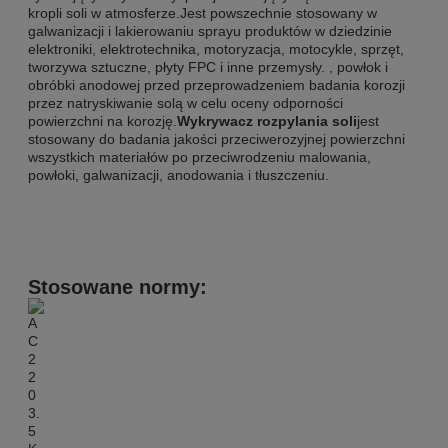
kropli soli w atmosferze.Jest powszechnie stosowany w
galwanizacji i lakierowaniu sprayu produktów w dziedzinie
elektroniki, elektrotechnika, motoryzacja, motocykle, sprzęt,
tworzywa sztuczne, płyty FPC i inne przemysły. , powłok i
obróbki anodowej przed przeprowadzeniem badania korozji
przez natryskiwanie solą w celu oceny odporności
powierzchni na korozję.
Wykrywacz rozpylania soli
jest
stosowany do badania jakości przeciwerozyjnej powierzchni
wszystkich materiałów po przeciwrodzeniu malowania,
powłoki, galwanizacji, anodowania i tłuszczeniu.
Stosowane normy: