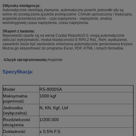
2Wysoka inteligencja:
Automatycznie określają złamanie, automatyczny powrót, jednostki siły są
wolne do przełączania języków przełączalne: Chiński uproszczony / tradycyjny,
angielski.przemieszczenie - czas naprężenia - naprężenie, analizy
wielokręgowej czasu naprężenia, czasu naprężenia.
3Raport z badania:
Wypowiedzi oparte są na wersji Crystal Reports10.0, mogą automatycznie
obliczać wytrzymałość, moduł elastyczności E RP0.2 ReL, ReH, wydłużenie,
zawartość może być swobodnie zmieniana.automatycznie generowana krzywa.
Można go eksportować do programu Excel, PDF, HTML i innych formatów.
4Język oprogramowania:
Angielski
Specyfikacja:
Model
RS-8000SA
Maksymalna
1000 kgf
pojemność
Jednostka
N, KN, Kgf, Lbf
(wyłączalna)
Rozdzielczość
1/200,000
obciążenia
Dokładność
± 0,5% F.S.