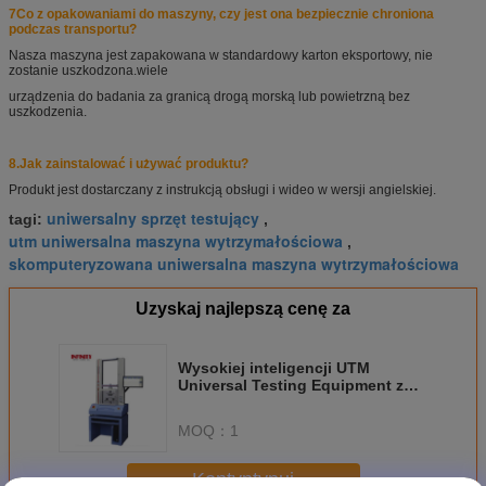
7Co z opakowaniami do maszyny, czy jest ona bezpiecznie chroniona
podczas transportu?
Nasza maszyna jest zapakowana w standardowy karton eksportowy, nie
zostanie uszkodzona.
wiele
urządzenia do badania za granicą drogą morską lub powietrzną bez
uszkodzenia.
8.
Jak zainstalować i używać produktu?
Produkt jest dostarczany z instrukcją obsługi i wideo w wersji angielskiej.
uniwersalny sprzęt testujący
tagi:
,
utm uniwersalna maszyna wytrzymałościowa
,
skomputeryzowana uniwersalna maszyna wytrzymałościowa
Uzyskaj najlepszą cenę za
Wysokiej inteligencji UTM
Universal Testing Equipment z
profesjonalnym
oprogramowaniem 600MM
MOQ：
1
1000kgf
Kontyntynuj