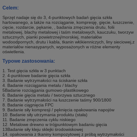
Celem:
Sprzęt nadaje się do 3, 4-punktowych badań gięcia szkła
hartowanego, a także na rozciąganie, kompresję, gięcie, łuszczenie,
cięcie, rozdarcie, pękanie, , badania zmęczenia drutu, folii
metalowej, blachy metalowej i taśm metalowych, kauczuku, tworzyw
sztucznych, pianki powietrznej/morskiej, materiałów
wodoodpornych, drutu i kabla, tkanin włókienniczych, liny sieciowej,z
materiałów nienasypanych, wyposażonych w różne elementy
oświetlenia.
Typowe zastosowania:
1. Test gięcia szkła w 3 punktach
2. 4-punktowe badanie gięcia szkła
3. Badanie wytrzymałości na ściskanie szkła
4. Badanie rozciągania metalu / blachy
5Badanie rozciągania gumowo-plastikowego
6. Badanie gięcia metalu / tworzywa sztucznego
7. Badanie wytrzymałości na łuszczenie taśmy 900/1800
8. Badanie ciągnięcia FPC
9. Badanie siły kompresji / pęknięcia opakowania napojów
10. Badanie siły utrzymania produktu (stała)
11. Badanie zmęczenia cyklu niskiego
12. Metalowe drewno w trójpunktowym badaniu gięcia
13Badanie siły kleju sklejki środowiskowej
14. opakowania z tkaniny kompozytowej z próbą wytrzymałości