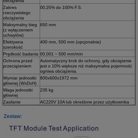
obciążenia
Zakres
00,25% do 100% F.S.
rzeczywistego
obciążenia
Maksymalny bieg
650 mm
(z wyłączeniem
uchwytów)
Efektywna
400 mm, 500 mm (opcjonalnie)
szerokość
Prędkość badania
00,001 ~ 500 mm/min
Ochrona przed
Automatyczny krok do ochrony, gdy obciążenie
przeciążeniem
jest o 10% większe niż maksymalna pojemność
ogniwa obciążenia.
Wymiar jednostki
800x600x1972 mm
głównej (WxDxH)
Waga jednostki
235 kg
głównej
Zasilanie
AC220V 10A lub określone przez użytkownika
Zestaw: