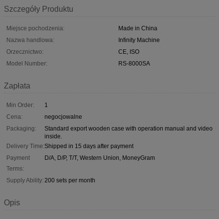
Szczegóły Produktu
Miejsce pochodzenia:
Made in China
Nazwa handlowa:
Infinity Machine
Orzecznictwo:
CE, ISO
Model Number:
RS-8000SA
Zapłata
Min Order:
1
Cena:
negocjowalne
Packaging:
Standard export wooden case with operation manual and video
inside.
Delivery Time:
Shipped in 15 days after payment
Payment
D/A, D/P, T/T, Western Union, MoneyGram
Terms:
Supply Ability:
200 sets per month
Opis