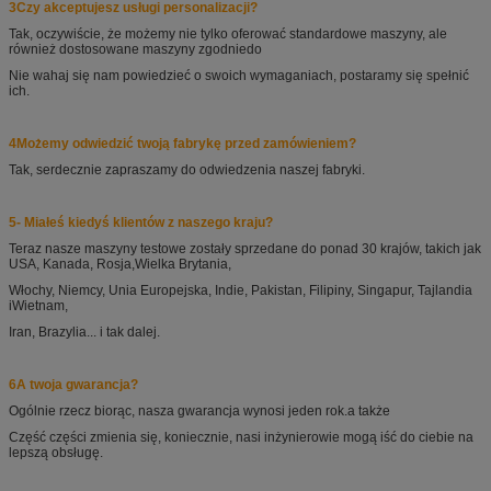
3Czy akceptujesz usługi personalizacji?
Tak, oczywiście, że możemy nie tylko oferować standardowe maszyny, ale
również dostosowane maszyny zgodnie
do
Nie wahaj się nam powiedzieć o swoich wymaganiach, postaramy się spełnić
ich.
4Możemy odwiedzić twoją fabrykę przed zamówieniem?
Tak, serdecznie zapraszamy do odwiedzenia naszej fabryki.
5- Miałeś kiedyś klientów z naszego kraju?
Teraz nasze maszyny testowe zostały sprzedane do ponad 30 krajów, takich jak
USA, Kanada, Rosja,
Wielka Brytania,
Włochy, Niemcy, Unia Europejska, Indie, Pakistan, Filipiny, Singapur, Tajlandia
i
Wietnam,
Iran, Brazylia... i tak dalej.
6A twoja gwarancja?
Ogólnie rzecz biorąc, nasza gwarancja wynosi jeden rok.
a także
Część części zmienia się, koniecznie, nasi inżynierowie mogą iść do ciebie na
lepszą obsługę.