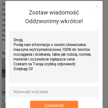
Zapewniamy doradztwo i pomoc techniczną, od wstępnego zapytania do
dostawy produktu.
Zostaw wiadomość
Oferujemy różnorodne usługi dostosowane do Twoich potrzeb.
Oddzwonimy wkrótce!
Oferujemy usługi instalacji i konfiguracji.
Oferujemy usługi szkoleniowe i konserwacyjne.
Oferujemy części zamienne i materiały zużywcze.
Nasz zespół specjalistów dąży do zapewnienia najwyższej jakości wsparcia
technicznego i usług dla naszych maszyn testowych.
Nasz warsztat:
Zatwierdź