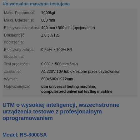
Uniwersalna maszyna testująca
Maks. Pojemność:
1000kgf
Maks. Uderzenie:
600 mm
Efektywna szerokość:
400 mm / 500 mm (opcjonalnie)
Dokładność
± 0,5% F.S.
obciążenia:
Efektywny zakres
0,25% ~ 100% FS
obciążenia:
Test prędkości:
0,001 ~ 500 mm / min
Zasilanie:
AC220V 10A lub określone przez użytkownika
Wymiar:
800x600x1972mm
utm universal testing machine
Najważniejsze:
,
computerized universal testing machine
UTM o wysokiej inteligencji, wszechstronne
urządzenia testowe z profesjonalnym
oprogramowaniem
Model: RS-8000SA