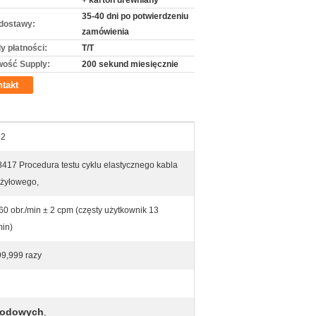
+ karton drewniany
35-40 dni po potwierdzeniu
dostawy:
zamówienia
y płatności:
T/T
wość Supply:
200 sekund miesięcznie
takt
92
417 Procedura testu cyklu elastycznego kabla
ożyłowego,
60 obr./min ± 2 cpm (częsty użytkownik 13
min)
99,999 razy
chodowych
,