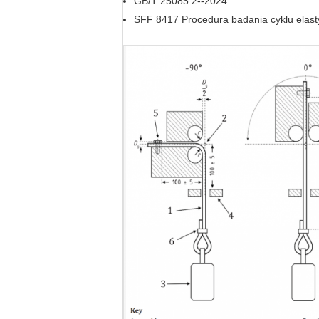
GB/T 25085.2--2024
SFF 8417 Procedura badania cyklu elast