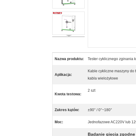
Nazwa produktu:
Tester cyklicznego zginania
Kable cykliczne maszyny do t
Aplikacja:
kabla wielożyłowe
2 szt
Kwota testowa:
Zakres kątów:
±90° / 0°~180°
Moc:
Jednofazowe AC220V lub 1
Badanie gięcia zgodne