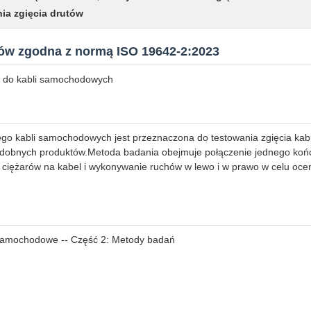
ia zgięcia drutów
tów zgodna z normą ISO 19642-2:2023
li do kabli samochodowych
ego kabli samochodowych jest przeznaczona do testowania zgięcia kabl
podobnych produktów.Metoda badania obejmuje połączenie jednego ko
e ciężarów na kabel i wykonywanie ruchów w lewo i w prawo w celu oc
samochodowe -- Część 2: Metody badań