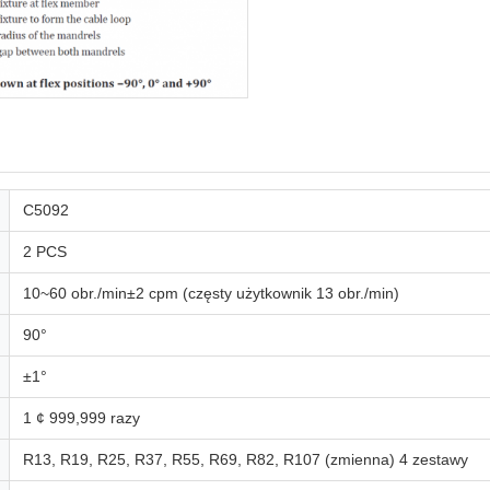
C5092
2 PCS
10~60 obr./min±2 cpm (częsty użytkownik 13 obr./min)
90°
±1°
1 ¢ 999,999 razy
R13, R19, R25, R37, R55, R69, R82, R107 (zmienna) 4 zestawy