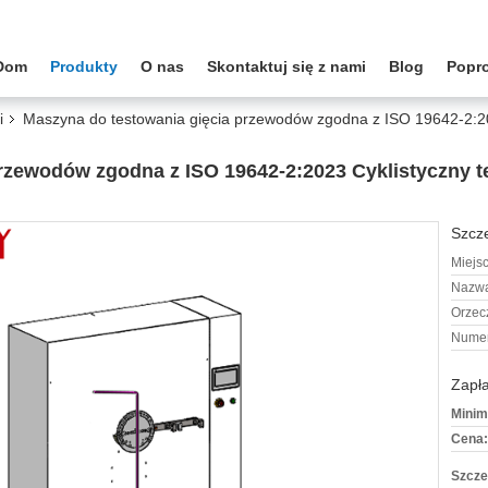
Dom
Produkty
O nas
Skontaktuj się z nami
Blog
Popr
i
Maszyna do testowania gięcia przewodów zgodna z ISO 19642-2:2023 
zewodów zgodna z ISO 19642-2:2023 Cyklistyczny test
Szcze
Miejs
Nazwa
Orzec
Numer
Zapła
Minim
Cena:
Szcze