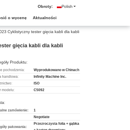
Obroty:
Polish
osić o wycenę
Aktualności
Cyklistyczny tester gięcia kabli dla kabli
er gięcia kabli dla kabli
góły Produktu:
ce pochodzenia:
Wyprodukowano w Chinach
 handlowa:
Infinity Machine Inc.
znictwo:
ISO
 modelu:
C5092
ta:
alne zamówienie:
1
Negotiate
Przezroczysta folia + gąbka
góły pakowania: