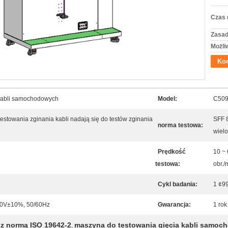
Czas 
Zasad
Możli
Kon
 kabli samochodowych
Model:
C50
estowania zginania kabli nadają się do testów zginania
SFF 8
norma testowa:
wiel
Prędkość
10 ~ 
testowa:
obr./
Cykl badania:
1 ¢9
20V±10%, 50/60Hz
Gwarancja:
1 rok
 z normą ISO 19642-2
maszyna do testowania gięcia kabli samo
,